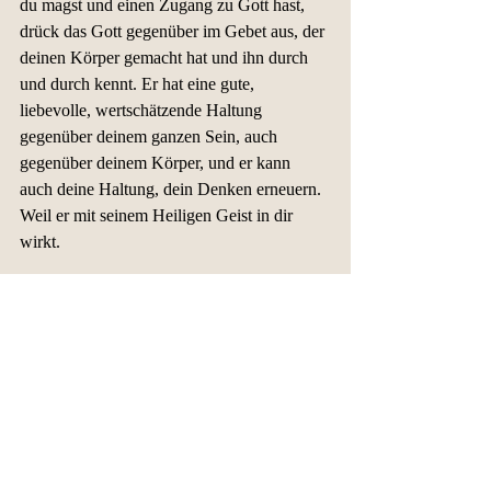
du magst und einen Zugang zu Gott hast, 
drück das Gott gegenüber im Gebet aus, der 
deinen Körper gemacht hat und ihn durch 
und durch kennt. Er hat eine gute, 
liebevolle, wertschätzende Haltung 
gegenüber deinem ganzen Sein, auch 
gegenüber deinem Körper, und er kann 
auch deine Haltung, dein Denken erneuern. 
Weil er mit seinem Heiligen Geist in dir 
wirkt.
Als praktische Übung: Stell dich vor einen 
Spiegel und bewege deinen nackten Körper 
– deinen Kopf, deine Schultern, deine 
Hüften – so wie es sich gerade gut anfühlt. 
Was löst das in dir aus? Nehme einfach mal 
wahr, ohne zu bewerten.
Wenn du einen Schritt weiter gehen 